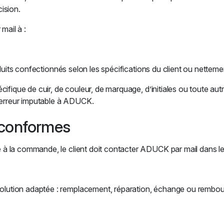
cision.
mail à :
oduits confectionnés selon les spécifications du client ou nettem
ifique de cuir, de couleur, de marquage, d’initiales ou toute aut
d’erreur imputable à ADUCK.
n conformes
la commande, le client doit contacter ADUCK par mail dans les m
ution adaptée : remplacement, réparation, échange ou rembours