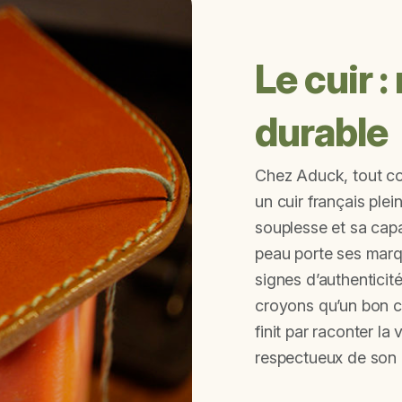
Le cuir 
durable
Chez Aduck, tout c
un cuir français plei
souplesse et sa cap
peau porte ses marq
signes d’authentici
croyons qu’un bon cuir
finit par raconter la 
respectueux de son é